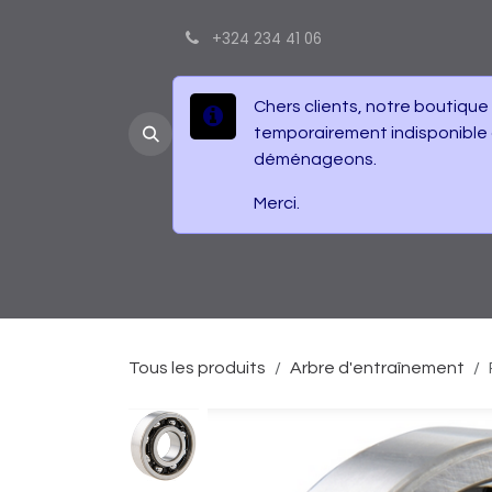
Se rendre au contenu
+324 234 41 06
Chers clients, notre boutique
temporairement indisponible
déménageons.
Merci.
Accueil
Boutique
Contactez-nous
É
Tous les produits
Arbre d'entraînement