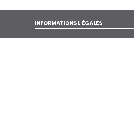
INFORMATIONS L ÉGALES
Casa Vespa
Rue de l’Expansion 6, 4460 GRACE-
HOLLOGNE
+32 (0)475/76.54.81
ou +32 4 234 41 06
Garagepizzini@gmail.com
TVA :
BE 0439.685.756