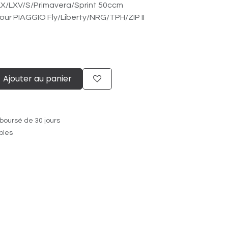
X/​LXV/​S/​Primavera/​Sprint 50ccm
r PIAGGIO Fly/​Liberty/​NRG/​TPH/​ZIP II
Ajouter au panier
boursé de 30 jours
ables