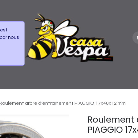
 est
 car nous
vénements
Frais de Livraisons colis
Roulement arbre d'entraînement PIAGGIO 17x40x12 mm
Roulement 
PIAGGIO 17