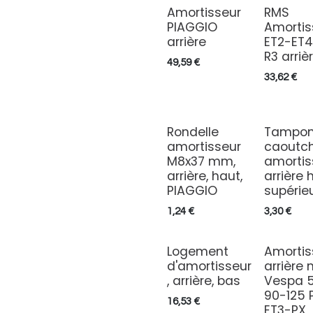
Amortisseur
RMS
PIAGGIO
Amortis
arrière
ET2-ET
R3 arriè
49,59
€
33,62
€
Rondelle
Tampon
amortisseur
caoutc
M8x37 mm,
amortis
arrière, haut,
arrière 
PIAGGIO
supérie
1,24
€
3,30
€
Logement
Amortis
d'amortisseur
arrière 
, arrière, bas
Vespa 
90-125 
16,53
€
ET3-PX