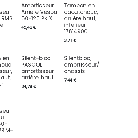
Amortisseur
Tampon en
seur
Arrière Vespa
caoutchouc,
4 RMS
50-125 PK XL
arrière haut,
re
inférieur
45,46
€
17814900
3,71
€
 en
Silent-bloc
Silentbloc,
houc
PASCOLI
amortisseur/
seur,
amortisseur
chassis
haut,
arrière, haut
7,44
€
ur
24,79
€
seur
nu
50-
PRIM-