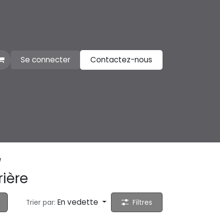
Se connecter
Contactez-nous
e
rière
En vedette
Trier par:
Filtres