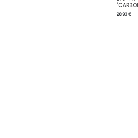
"CARBO
28,93
€