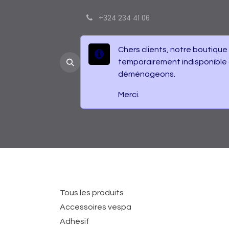
Se rendre au contenu
+324 234 41 06
Chers clients, notre boutique
temporairement indisponible
déménageons.
Merci.
Accueil
Boutique
Contactez-nous
É
Catégories
Tous les produits
Accessoires vespa
Adhésif