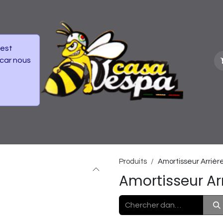
 est
 car nous
vénements
Frais de Livraisons colis
Produits
Amortisseur Arrièr
Amortisseur Ar