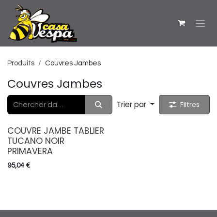
Se rendre au contenu
Produits
Couvres Jambes
Couvres Jambes
Trier par
Filtres
COUVRE JAMBE TABLIER
TUCANO NOIR
PRIMAVERA
95,04
€