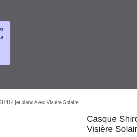
vénements
Frais de Livraisons colis
SH414 jet blanc Avec Visière Solaire
Casque Shir
Visière Sola