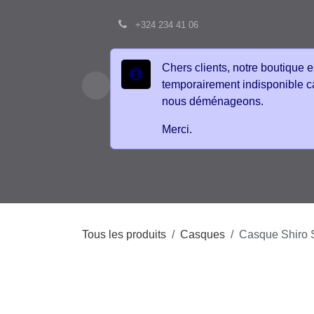
Se rendre au contenu
+324 234 41 06
Chers clients, notre boutique
est temporairement
indisponible car nous
déménageons.
Merci.
Accueil
Boutique
Contactez-nous
É
Tous les produits
Casques
Casque Shiro 