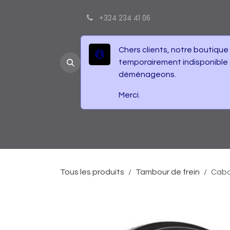
Se rendre au contenu
+324 234 41 06
Chers clients, notre boutique
temporairement indisponible
déménageons.
Merci.
Accueil
Boutique
Contactez-nous
É
Tous les produits
Tambour de frein
Cabo