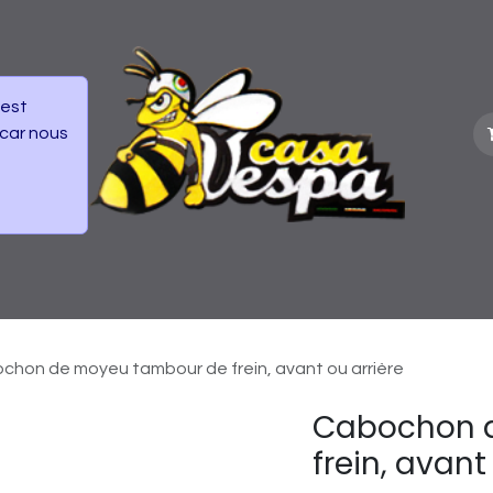
 est
 car nous
vénements
Frais de Livraisons colis
chon de moyeu tambour de frein, avant ou arrière
Cabochon 
frein, avant