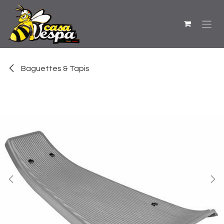
Se rendre au contenu
Baguettes & Tapis