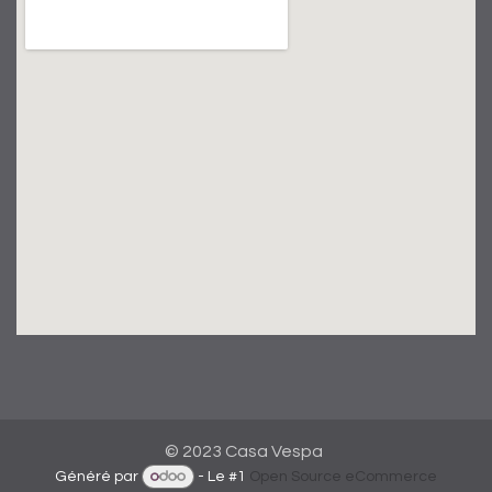
© 2023 Casa Vespa
Généré par
- Le #1
Open Source eCommerce