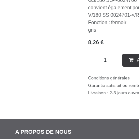
pour Vespa 125 VNB1/​
GS/​180 SS->0024700
convient également po
Sprint/​V/​180 SS 00247
Fonction : fermoir
gris
8,26
€
A
Conditions générales
Garantie satisfait ou rem
Livraison : 2-3 jours ouvr