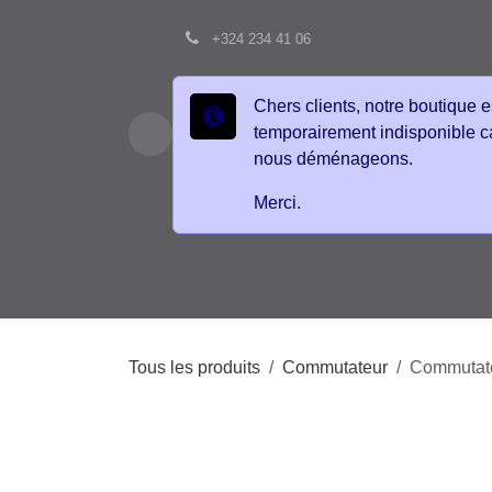
Se rendre au contenu
+324 234 41 06
Chers clients, notre boutique
est temporairement
indisponible car nous
déménageons.
Merci.
Accueil
Boutique
Contactez-nous
É
Tous les produits
Commutateur
Commuta