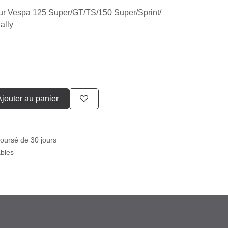
150 VBA/​VBB1/​VGLA-B/​GL/​GS VS4-5/​160
ur Vespa 125 Super/​GT/​TS/​150 Super/​
01->/​Rally
jouter au panier
boursé de 30 jours
ables