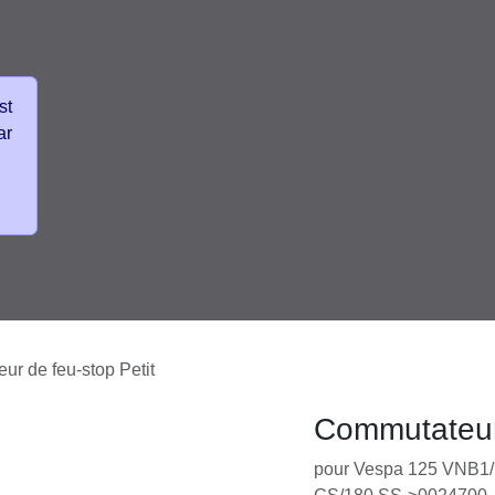
vénements
Frais de Livraisons colis
teur de feu-stop Petit
Commutateu