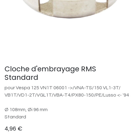
Cloche d'embrayage RMS
Standard
pour Vespa 125 VN1T 06001 ->/​VNA-TS/​150 VL1-3T/​
VB1T/​VD1-2T/​VGL1T/​VBA-T4/​PX80-150/​PE/​Lusso <- '94
Ø 108mm, Øi 96 mm
Standard
4,96
€