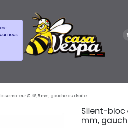
 est
 car nous
vénements
Frais de Livraisons colis
ulisse moteur Ø 45,5 mm, gauche ou droite
Silent-bloc
mm, gauche