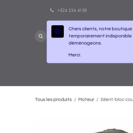
Se rendre au contenu
+324 234 41 06
Chers clients, notre boutique
temporairement indisponible
déménageons.
Merci.
Accueil
Boutique
Contactez-nous
É
Tous les produits
Moteur
Silent-bloc co