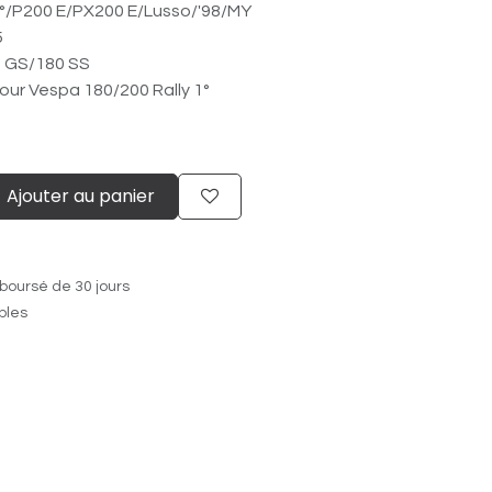
/​P200 E/​PX200 E/​Lusso/​'98/​MY
5
0 GS/180 SS
ur Vespa 180/200 Rally 1°
Ajouter au panier
boursé de 30 jours
ables