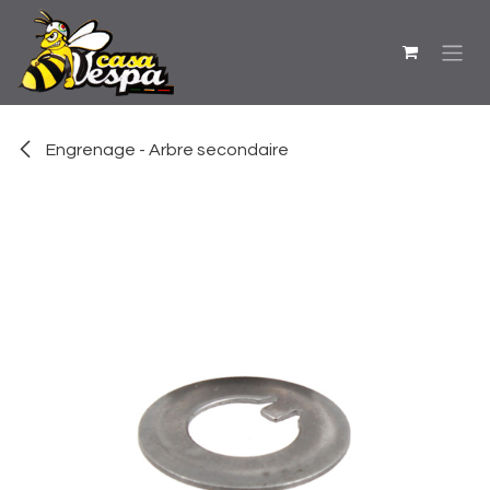
Se rendre au contenu
Engrenage - Arbre secondaire